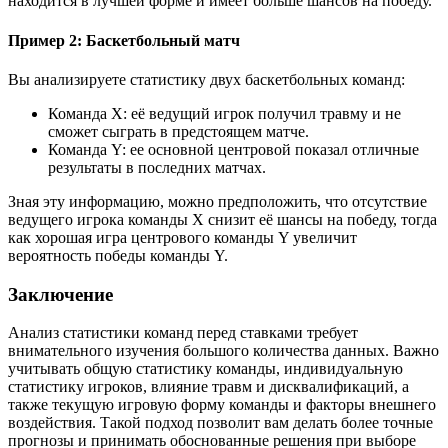
находится в лучшей форме и имеет больше шансов на победу.
Пример 2: Баскетбольный матч
Вы анализируете статистику двух баскетбольных команд:
Команда X: её ведущий игрок получил травму и не
сможет сыграть в предстоящем матче.
Команда Y: ее основной центровой показал отличные
результаты в последних матчах.
Зная эту информацию, можно предположить, что отсутствие
ведущего игрока команды X снизит её шансы на победу, тогда
как хорошая игра центрового команды Y увеличит
вероятность победы команды Y.
Заключение
Анализ статистики команд перед ставками требует
внимательного изучения большого количества данных. Важно
учитывать общую статистику команды, индивидуальную
статистику игроков, влияние травм и дисквалификаций, а
также текущую игровую форму команды и факторы внешнего
воздействия. Такой подход позволит вам делать более точные
прогнозы и принимать обоснованные решения при выборе