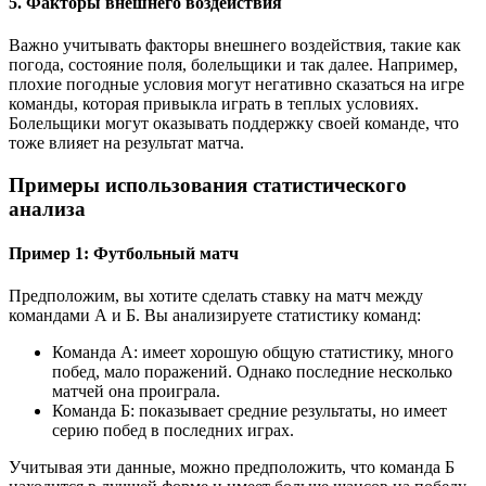
5. Факторы внешнего воздействия
Важно учитывать факторы внешнего воздействия, такие как
погода, состояние поля, болельщики и так далее. Например,
плохие погодные условия могут негативно сказаться на игре
команды, которая привыкла играть в теплых условиях.
Болельщики могут оказывать поддержку своей команде, что
тоже влияет на результат матча.
Примеры использования статистического
анализа
Пример 1: Футбольный матч
Предположим, вы хотите сделать ставку на матч между
командами А и Б. Вы анализируете статистику команд:
Команда А: имеет хорошую общую статистику, много
побед, мало поражений. Однако последние несколько
матчей она проиграла.
Команда Б: показывает средние результаты, но имеет
серию побед в последних играх.
Учитывая эти данные, можно предположить, что команда Б